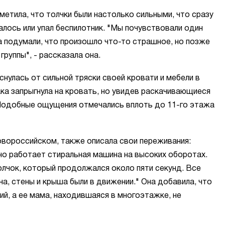
метила, что толчки были настолько сильными, что сразу
лось или упал беспилотник. "Мы почувствовали один
ла подумали, что произошло что-то страшное, но позже
группы", - рассказала она.
нулась от сильной тряски своей кровати и мебели в
ака запрыгнула на кровать, но увидев раскачивающиеся
 Подобные ощущения отмечались вплоть до 11-го этажа
вороссийском, также описала свои переживания:
но работает стиральная машина на высоких оборотах.
олчок, который продолжался около пяти секунд. Все
кна, стены и крыша были в движении." Она добавила, что
ний, а ее мама, находившаяся в многоэтажке, не