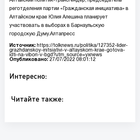
Алтайский политик-трансгендер, председатель
реготделения партии «Гражданская инициатива» в
Алтайском крае Юлия Алешина планирует
участвовать в выборах в Барнаульскую
городскую Думу.Алтапресс
Источник:
https://tolknews.ru/politika/127352-lider-
grazhdanskoy-initsiativi-v-altayskom-krae-gotova-
idti-na-vibori-v-bgd?utm_source=yxnews
Опубликовано:
27/07/2022 08:01:12
Интересно:
Читайте также: