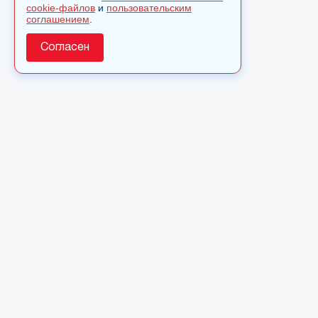
cookie-файлов
и
пользовательским
соглашением
.
Согласен
О сайте
© 2025 Сетевое издание «Monavista» зарегистрировано в
Федеральной службе по надзору в сфере связи,
информационных технологий и массовых коммуникаций
(Роскомнадзор) 15 августа 2016 года. Свидетельство о
регистрации ЭЛ № ФС 77 - 66827
Полное или частичное использовании материалов сайта
monavista.ru возможно только после письменного